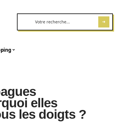
ping
bagues
rquoi elles
us les doigts ?