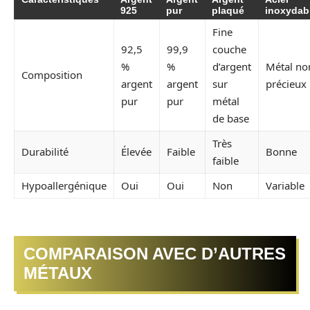
925
pur
plaqué
inoxydab
Fine
92,5
99,9
couche
%
%
d’argent
Métal no
Composition
argent
argent
sur
précieux
pur
pur
métal
de base
Très
Durabilité
Élevée
Faible
Bonne
faible
Hypoallergénique
Oui
Oui
Non
Variable
COMPARAISON AVEC D’AUTRES
MÉTAUX