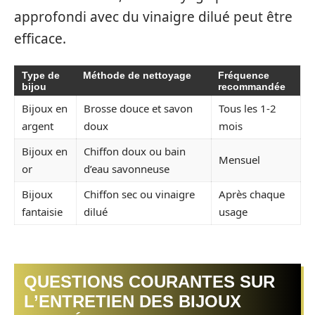
approfondi avec du vinaigre dilué peut être
efficace.
Type de
Méthode de nettoyage
Fréquence
bijou
recommandée
Bijoux en
Brosse douce et savon
Tous les 1-2
argent
doux
mois
Bijoux en
Chiffon doux ou bain
Mensuel
or
d’eau savonneuse
Bijoux
Chiffon sec ou vinaigre
Après chaque
fantaisie
dilué
usage
QUESTIONS COURANTES SUR
L’ENTRETIEN DES BIJOUX