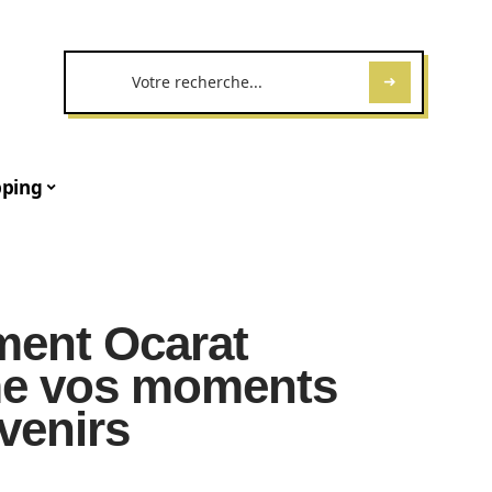
ping
ent Ocarat
rme vos moments
venirs