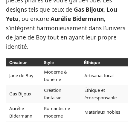
pièces phares de votre garde-robe. Les
designs tels que ceux de
Gas Bijoux
,
Lou
Yetu
, ou encore
Aurélie Bidermann
,
s’intègrent harmonieusement dans l’univers
de Jane de Boy tout en ayant leur propre
identité.
Créateur
Style
Éthique
Moderne &
Jane de Boy
Artisanat local
bohème
Création
Éthique et
Gas Bijoux
fantaisie
écoresponsable
Aurélie
Romantisme
Matériaux nobles
Bidermann
moderne