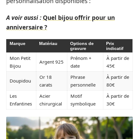
personnalisation disponibles :
A voir aussi :
Quel bijou offrir pour un
anniversaire ?
Marque
Matériau
Options de
Prix
gravure
indicatif
Mon Petit
Prénom +
À partir de
Argent 925
Bijou
date
45€
Or 18
Phrase
À partir de
Doupidou
carats
personnelle
80€
Les
Acier
Motif
À partir de
Enfantines
chirurgical
symbolique
30€