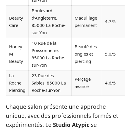
sur-Yon
Boulevard
Beauty
d’Angleterre,
Maquillage
4.7/5
Care
85000 La Roche-
permanent
sur-Yon
10 Rue de la
Honey
Beauté des
Poissonnerie,
M
ongles et
5.0/5
85000 La Roche-
Beauty
piercing
sur-Yon
La
23 Rue des
Perçage
Roche
Sables, 85000 La
4.6/5
avancé
Piercing
Roche-sur-Yon
Chaque salon présente une approche
unique, avec des professionnels formés et
expérimentés. Le
Studio Atypic
se