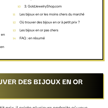
3. GoldJewelryShop.com
Les bijoux en or les moins chers du marché
Où trouver des bijoux en or à petit prix ?
Les bijoux en or pas chers
x en
FAQ : en résumé
 en
UVER DES BIJOUX EN OR
it prix, il existe plusieurs endroits où vous