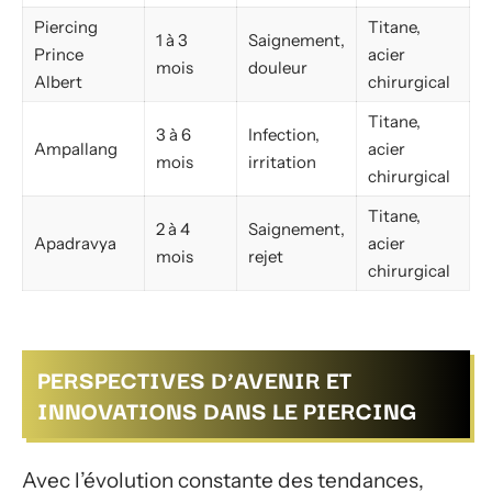
Piercing
Titane,
1 à 3
Saignement,
Prince
acier
mois
douleur
Albert
chirurgical
Titane,
3 à 6
Infection,
Ampallang
acier
mois
irritation
chirurgical
Titane,
2 à 4
Saignement,
Apadravya
acier
mois
rejet
chirurgical
PERSPECTIVES D’AVENIR ET
INNOVATIONS DANS LE PIERCING
Avec l’évolution constante des tendances,