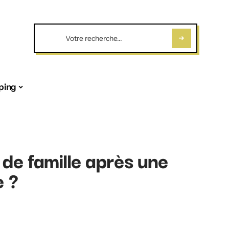
ping
 de famille après une
e ?