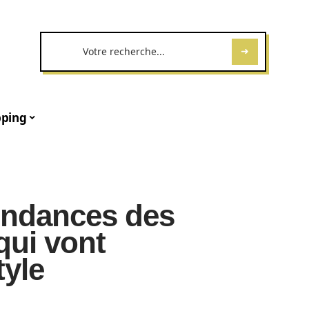
ping
endances des
qui vont
tyle