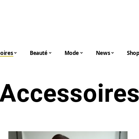
oires
Beauté
Mode
News
Shop
Accessoire