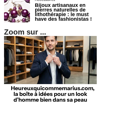
Bijoux artisanaux en
pierres naturelles de
lithothérapie : le must
have des fashionistas !
Zoom sur ...
Heureuxquicommemarius.com,
la boîte à idées pour un look
d’homme bien dans sa peau