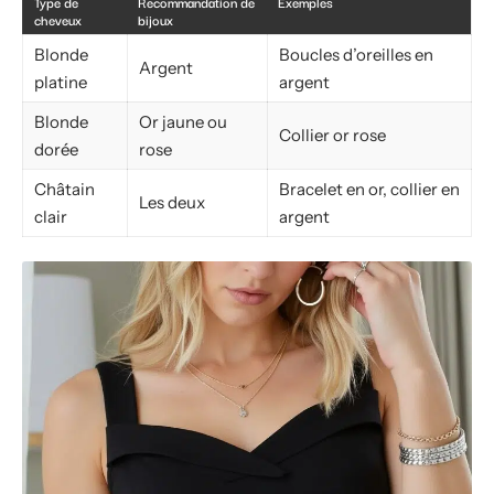
Type de
Recommandation de
Exemples
cheveux
bijoux
Blonde
Boucles d’oreilles en
Argent
platine
argent
Blonde
Or jaune ou
Collier or rose
dorée
rose
Châtain
Bracelet en or, collier en
Les deux
clair
argent