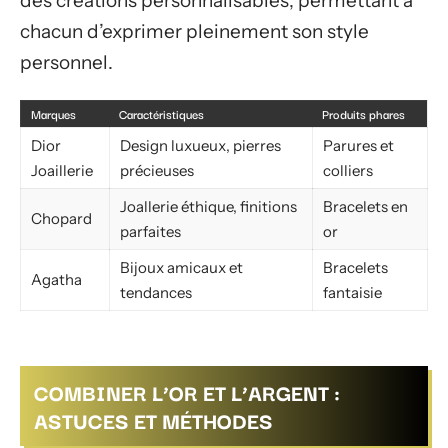
des créations personnalisables, permettant à
chacun d’exprimer pleinement son style
personnel.
Marques
Caractéristiques
Produits phares
Dior
Design luxueux, pierres
Parures et
Joaillerie
précieuses
colliers
Joallerie éthique, finitions
Bracelets en
Chopard
parfaites
or
Bijoux amicaux et
Bracelets
Agatha
tendances
fantaisie
COMBINER L’OR ET L’ARGENT :
ASTUCES ET MÉTHODES