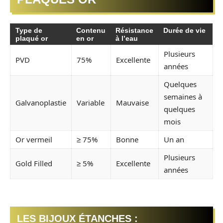
Type de
Contenu
Résistance
Durée de vie
plaqué or
en or
à l’eau
Plusieurs
PVD
75%
Excellente
années
Quelques
semaines à
Galvanoplastie
Variable
Mauvaise
quelques
mois
Or vermeil
≥ 75%
Bonne
Un an
Plusieurs
Gold Filled
≥ 5%
Excellente
années
LES BIJOUX ÉTANCHES :