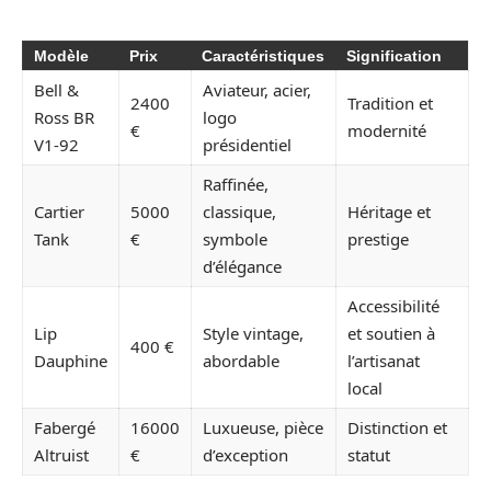
Modèle
Prix
Caractéristiques
Signification
Bell &
Aviateur, acier,
2400
Tradition et
Ross BR
logo
€
modernité
V1-92
présidentiel
Raffinée,
Cartier
5000
classique,
Héritage et
Tank
€
symbole
prestige
d’élégance
Accessibilité
Lip
Style vintage,
et soutien à
400 €
Dauphine
abordable
l’artisanat
local
Fabergé
16000
Luxueuse, pièce
Distinction et
Altruist
€
d’exception
statut