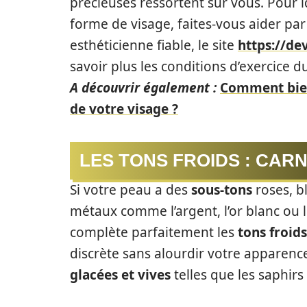
précieuses ressortent sur vous. Pour i
forme de visage, faites-vous aider pa
esthéticienne fiable, le site
https://de
savoir plus les conditions d’exercice d
A découvrir également :
Comment bien 
de votre visage ?
LES TONS FROIDS : CAR
Si votre peau a des
sous-tons
roses, b
métaux comme l’argent, l’or blanc ou l
complète parfaitement les
tons froids
discrète sans alourdir votre apparenc
glacées et vives
telles que les saphir