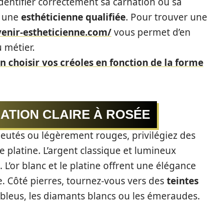
dentifier correctement sa carnation ou sa
r une
esthéticienne qualifiée
. Pour trouver une
venir-estheticienne.com/
vous permet d’en
u métier.
choisir vos créoles en fonction de la forme
NATION CLAIRE À ROSÉE
leutés ou légèrement rouges, privilégiez des
e platine. L’argent classique et lumineux
. L’or blanc et le platine offrent une élégance
e. Côté pierres, tournez-vous vers des
teintes
s bleus, les diamants blancs ou les émeraudes.