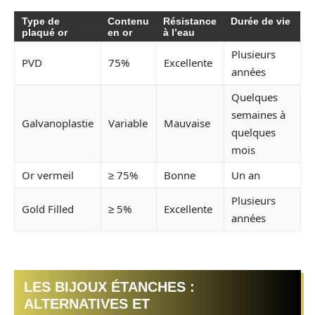
Type de
Contenu
Résistance
Durée de vie
plaqué or
en or
à l’eau
Plusieurs
PVD
75%
Excellente
années
Quelques
semaines à
Galvanoplastie
Variable
Mauvaise
quelques
mois
Or vermeil
≥ 75%
Bonne
Un an
Plusieurs
Gold Filled
≥ 5%
Excellente
années
LES BIJOUX ÉTANCHES :
ALTERNATIVES ET