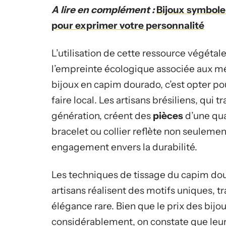
A lire en complément :
Bijoux symbole
pour exprimer votre personnalité
L’utilisation de cette ressource végétal
l’empreinte écologique associée aux mét
bijoux en capim dourado, c’est opter pou
faire local. Les artisans brésiliens, qui
génération, créent des
pièces
d’une qua
bracelet ou collier reflète non seuleme
engagement envers la durabilité.
Les techniques de tissage du capim dou
artisans réalisent des motifs uniques, 
élégance rare. Bien que le prix des bij
considérablement, on constate que leur v