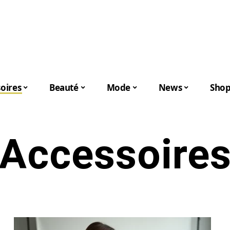
oires
Beauté
Mode
News
Shop
Accessoire