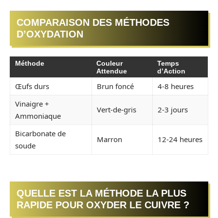
COMPARAISON DES MÉTHODES
D’OXYDATION
Méthode
Couleur
Temps
Attendue
d’Action
Œufs durs
Brun foncé
4-8 heures
Vinaigre +
Vert-de-gris
2-3 jours
Ammoniaque
Bicarbonate de
Marron
12-24 heures
soude
QUELLE EST LA MÉTHODE LA PLUS
RAPIDE POUR OXYDER LE CUIVRE ?