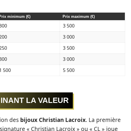
Prix minimum (€)
Prix maximum (€)
300
3 500
200
3 000
250
3 500
300
3 000
1 500
5 500
INANT LA VALEUR
tion des
bijoux Christian Lacroix
. La première
 signature « Christian Lacroix » ou « CL » joue